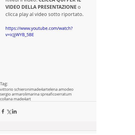
VIDEO DELLA PRESENTAZIONE
o 
clicca play al video sotto riportato. 
https://www.youtube.com/watch?
v=icJjWYB_5BE
Tag:
vittorio schieroni
made4art
elena amodeo
sergio armaroli
marina spreafico
erratum
collana made4art