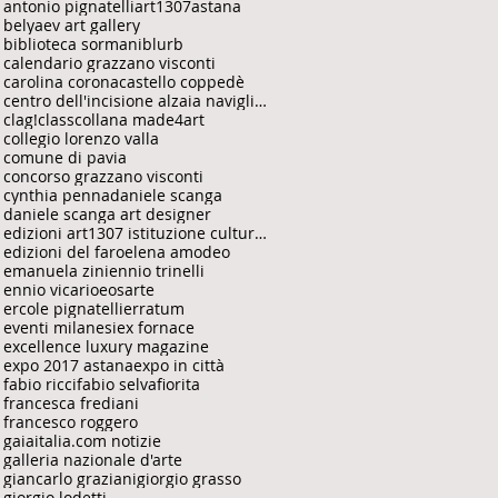
antonio pignatelli
art1307
astana
belyaev art gallery
biblioteca sormani
blurb
calendario grazzano visconti
carolina corona
castello coppedè
centro dell'incisione alzaia naviglio grande
clag!
class
collana made4art
collegio lorenzo valla
comune di pavia
concorso grazzano visconti
cynthia penna
daniele scanga
daniele scanga art designer
edizioni art1307 istituzione culturale
edizioni del faro
elena amodeo
emanuela zini
ennio trinelli
ennio vicario
eosarte
ercole pignatelli
erratum
eventi milanesi
ex fornace
excellence luxury magazine
expo 2017 astana
expo in città
fabio ricci
fabio selvafiorita
francesca frediani
francesco roggero
gaiaitalia.com notizie
galleria nazionale d'arte
giancarlo graziani
giorgio grasso
giorgio lodetti