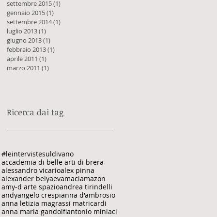
settembre 2015
(1)
1 post
gennaio 2015
(1)
1 post
settembre 2014
(1)
1 post
luglio 2013
(1)
1 post
giugno 2013
(1)
1 post
febbraio 2013
(1)
1 post
aprile 2011
(1)
1 post
marzo 2011
(1)
1 post
Ricerca dai tag
#leintervistesuldivano
accademia di belle arti di brera
alessandro vicario
alex pinna
alexander belyaev
amaci
amazon
amy-d arte spazio
andrea tirindelli
andy
angelo crespi
anna d'ambrosio
anna letizia magrassi matricardi
anna maria gandolfi
antonio miniaci