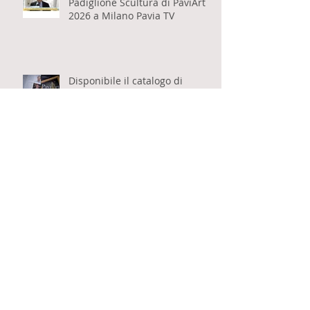
Vittorio Schieroni parla del
Padiglione Scultura di PaviArt
2026 a Milano Pavia TV
Disponibile il catalogo di
PaviArt 2026, Padiglione
Scultura a cura di Vittorio
Schieroni
Fabio Ricci intervista Vittorio
Schieroni sul suo libro "Il sonno
dell'anima" per Eventi Milanesi
Pubblicato il libro "Il sonno
dell'anima" di Vittorio Schieroni