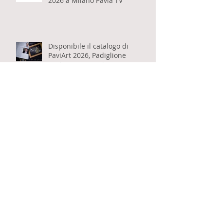
Vittorio Schieroni parla del
Padiglione Scultura di PaviArt
2026 a Milano Pavia TV
Disponibile il catalogo di
PaviArt 2026, Padiglione
Scultura a cura di Vittorio
Schieroni
Fabio Ricci intervista Vittorio
Schieroni sul suo libro "Il sonno
dell'anima" per Eventi Milanesi
Pubblicato il libro "Il sonno
dell'anima" di Vittorio Schieroni