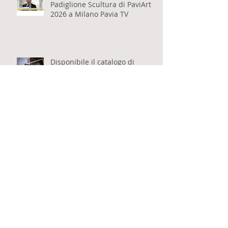
Vittorio Schieroni parla del
Padiglione Scultura di PaviArt
2026 a Milano Pavia TV
Disponibile il catalogo di
PaviArt 2026, Padiglione
Scultura a cura di Vittorio
Schieroni
Fabio Ricci intervista Vittorio
Schieroni sul suo libro "Il sonno
dell'anima" per Eventi Milanesi
Pubblicato il libro "Il sonno
dell'anima" di Vittorio Schieroni