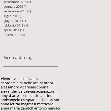
settembre 2015
(1)
1 post
gennaio 2015
(1)
1 post
settembre 2014
(1)
1 post
luglio 2013
(1)
1 post
giugno 2013
(1)
1 post
febbraio 2013
(1)
1 post
aprile 2011
(1)
1 post
marzo 2011
(1)
1 post
Ricerca dai tag
#leintervistesuldivano
accademia di belle arti di brera
alessandro vicario
alex pinna
alexander belyaev
amaci
amazon
amy-d arte spazio
andrea tirindelli
andy
angelo crespi
anna d'ambrosio
anna letizia magrassi matricardi
anna maria gandolfi
antonio miniaci