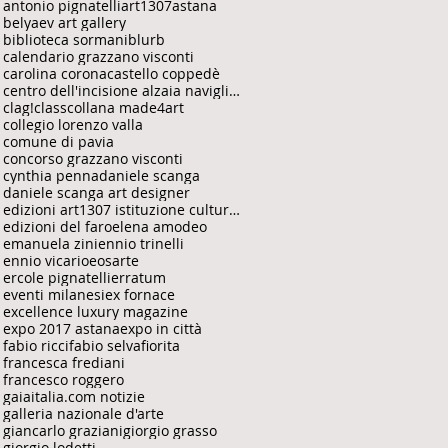
antonio pignatelli
art1307
astana
belyaev art gallery
biblioteca sormani
blurb
calendario grazzano visconti
carolina corona
castello coppedè
centro dell'incisione alzaia naviglio grande
clag!
class
collana made4art
collegio lorenzo valla
comune di pavia
concorso grazzano visconti
cynthia penna
daniele scanga
daniele scanga art designer
edizioni art1307 istituzione culturale
edizioni del faro
elena amodeo
emanuela zini
ennio trinelli
ennio vicario
eosarte
ercole pignatelli
erratum
eventi milanesi
ex fornace
excellence luxury magazine
expo 2017 astana
expo in città
fabio ricci
fabio selvafiorita
francesca frediani
francesco roggero
gaiaitalia.com notizie
galleria nazionale d'arte
giancarlo graziani
giorgio grasso
giorgio lodetti