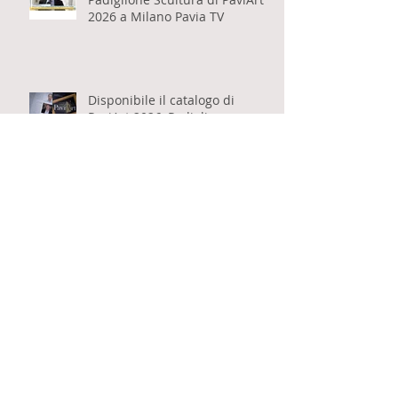
Vittorio Schieroni parla del
Padiglione Scultura di PaviArt
2026 a Milano Pavia TV
Disponibile il catalogo di
PaviArt 2026, Padiglione
Scultura a cura di Vittorio
Schieroni
Fabio Ricci intervista Vittorio
Schieroni sul suo libro "Il sonno
dell'anima" per Eventi Milanesi
Pubblicato il libro "Il sonno
dell'anima" di Vittorio Schieroni